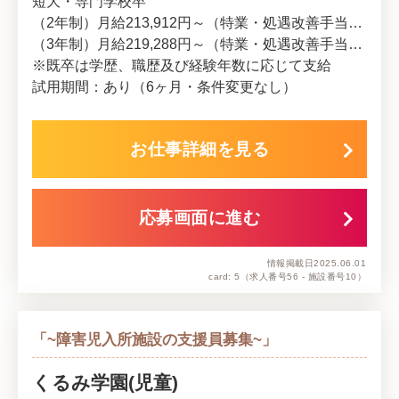
短大・専門学校卒
（2年制）月給213,912円～（特業・処遇改善手当含む）
（3年制）月給219,288円～（特業・処遇改善手当含む）
※既卒は学歴、職歴及び経験年数に応じて支給
試用期間：あり（6ヶ月・条件変更なし）
お仕事詳細を見る
応募画面に進む
情報掲載日
2025.06.01
card: 5
（求人番号56 - 施設番号10）
「~障害児入所施設の支援員募集~」
くるみ学園(児童)