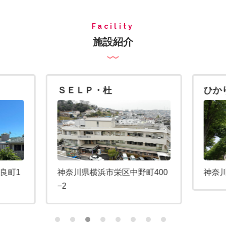
Facility
施設紹介
ＳＥＬＰ・杜
ひか
良町1
神奈川県横浜市栄区中野町400
神奈川
−2
1
2
3
4
5
6
7
8