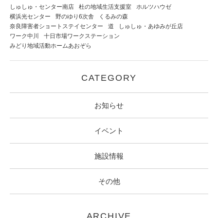
しゅしゅ・センター南店
杜の地域生活支援室
ホルツハウゼ
横浜光センター
野のゆり6次舎
くるみの森
奈良障害者ショートステイセンター
道
しゅしゅ・あゆみが丘店
ワーク中川
十日市場ワークステーション
みどり地域活動ホームあおぞら
CATEGORY
お知らせ
イベント
施設情報
その他
ARCHIVE