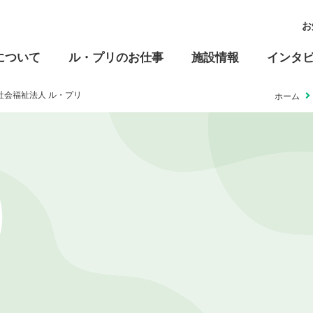
お
について
ル・プリのお仕事
施設情報
インタ
 社会福祉法人 ル・プリ
ホーム
高齢福祉
児童福祉