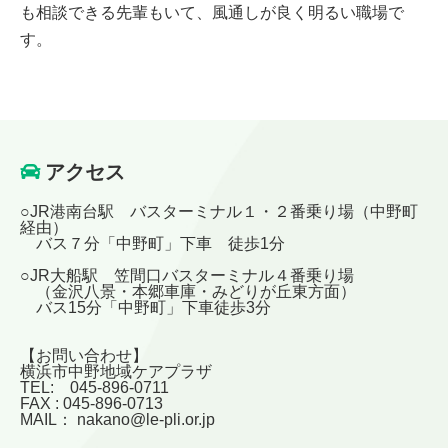
も相談できる先輩もいて、風通しが良く明るい職場で
す。
アクセス
○JR港南台駅 バスターミナル１・２番乗り場（中野町
経由）
バス７分「中野町」下車 徒歩1分
○JR大船駅 笠間口バスターミナル４番乗り場
（金沢八景・本郷車庫・みどりが丘東方面）
バス15分「中野町」下車徒歩3分
【お問い合わせ】
横浜市中野地域ケアプラザ
TEL: 045-896-0711
FAX : 045-896-0713
MAIL： nakano@le-pli.or.jp