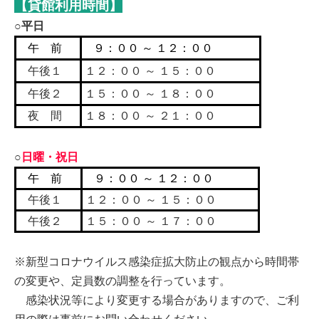
【貸館利用時間】
○平日
午 前
９：００ ～ １２：００
午後１
１２：００ ～ １５：００
午後２
１５：００ ～ １８：００
夜 間
１８：００ ～ ２１：００
○
日曜・祝日
午 前
９：００ ～ １２：００
午後１
１２：００ ～ １５：００
午後２
１５：００ ～ １７：００
※新型コロナウイルス感染症拡大防止の観点から時間帯
の変更や、定員数の調整を行っています。
感染状況等により変更する場合が
ありますので、
ご利