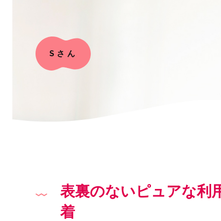
Sさん
表裏のないピュアな利
着